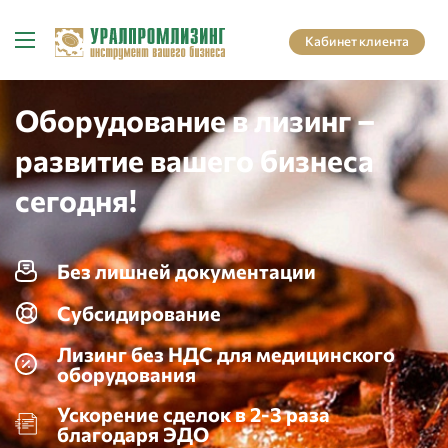
Кабинет клиента
Оборудование в лизинг –
развитие вашего бизнеса
сегодня!
Без лишней документации
Субсидирование
Лизинг без НДС для медицинского
оборудования
Ускорение сделок в 2-3 раза
благодаря ЭДО